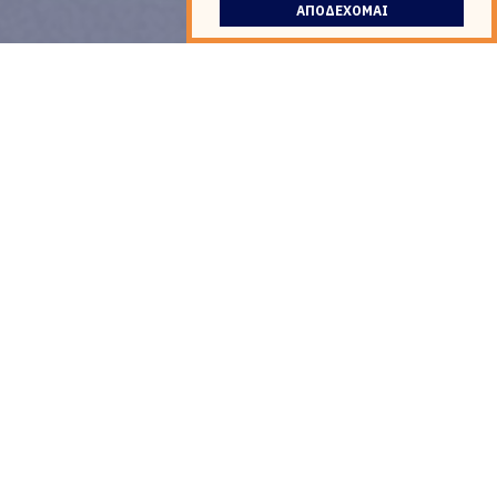
ΑΠΟΔΕΧΟΜΑΙ
Η VF ENERGY έχει την κατάλληλη
τεχνογνωσία να σας υποστηρίξει
στην συντήρηση της
φωτοβολταϊκής σας
εγκατάστασης.